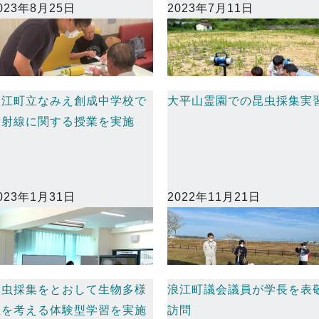
023年8月25日
2023年7月11日
浪江町立なみえ創成中学校で
大平山霊園での昆虫採集実
放射線に関する授業を実施
023年1月31日
2022年11月21日
昆虫採集をとおして生物多様
浪江町議会議員が学長を表
性を考える体験型学習を実施
訪問