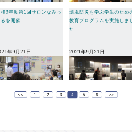
令和3年度第1回サロンなみっ
環境防災を学ぶ学生のため
ぷるを開催
教育プログラムを実施しま
た
021年9月21日
2021年9月21日
<<
1
2
3
4
5
6
>>