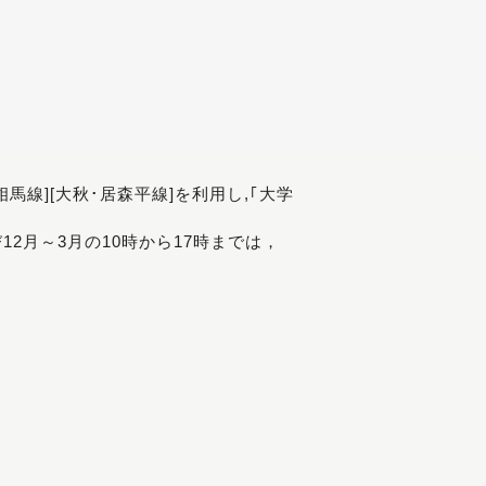
[相馬線][大秋･居森平線]を利用し,｢大学
び12月～3月の10時から17時までは，