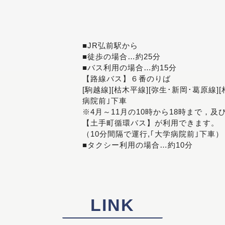
■JR弘前駅から
■徒歩の場合…約25分
■バス利用の場合…約15分
【路線バス】６番のりば
[駒越線][枯木平線][弥生･新岡･葛原線]
病院前｣下車
※4月～11月の10時から18時まで，及
【土手町循環バス】が利用できます。
（10分間隔で運行,｢大学病院前｣下車）
■タクシー利用の場合…約10分
LINK