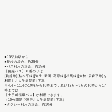
■JR弘前駅から
■徒歩の場合…約25分
■バス利用の場合…約15分
【路線バス】６番のりば
[駒越線][枯木平線][弥生･新岡･葛原線][相馬線][大秋･居森平線]を
利用し,｢大学病院前｣下車
※4月～11月の10時から18時まで，及び12月～3月の10時から17
時までは，
【土手町循環バス】が利用できます。
（10分間隔で運行,｢大学病院前｣下車）
■タクシー利用の場合…約10分