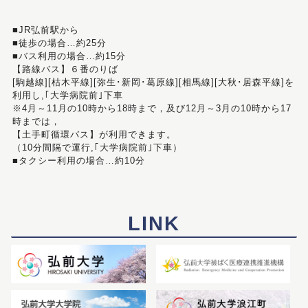
■JR弘前駅から
■徒歩の場合…約25分
■バス利用の場合…約15分
【路線バス】６番のりば
[駒越線][枯木平線][弥生･新岡･葛原線][相馬線][大秋･居森平線]を
利用し,｢大学病院前｣下車
※4月～11月の10時から18時まで，及び12月～3月の10時から17
時までは，
【土手町循環バス】が利用できます。
（10分間隔で運行,｢大学病院前｣下車）
■タクシー利用の場合…約10分
LINK