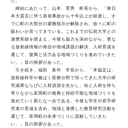
た。
締結にあたって、山本 育男 町長から、「東日
本大震災に伴う原発事故から十年以上が経過し、す
でに町の大部分の避難指示が解除され、徐々に町の
賑わいが戻ってきている。これまでの弘前大学との
連携実績を踏まえ、今後も協力を深めながら、更な
る放射線情報の発信や地域課題の解決、人材育成を
通じて、復興と活力ある地域づくりを進めていきた
い。」旨の挨拶があった。
引き続き、福田 眞作 学長から、「本協定は、
放射線科学や被ばく医療分野で培ってきた大学の研
究成果ならびに人材資源を生かし、知と人材を持ち
寄りながら富岡町の復興と持続可能な地域づくりを
進めていく新たな一歩である。今後も学生や若手研
究者の育成を含め、地域と連携した教育研究活動を
通じて、富岡町の未来づくりに貢献していきた
い。」旨の挨拶があった。