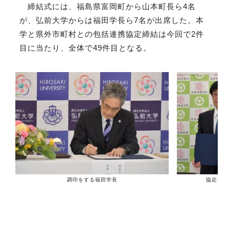
締結式には、福島県富岡町から山本町長ら4名
が、弘前大学からは福田学長ら7名が出席した。本
学と県外市町村との包括連携協定締結は今回で2件
目に当たり、全体で49件目となる。
協定書を
調印をする福田学長