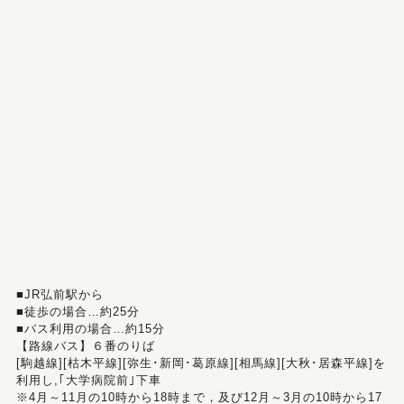
■JR弘前駅から
■徒歩の場合…約25分
■バス利用の場合…約15分
【路線バス】６番のりば
[駒越線][枯木平線][弥生･新岡･葛原線][相馬線][大秋･居森平線]を
利用し,｢大学病院前｣下車
※4月～11月の10時から18時まで，及び12月～3月の10時から17