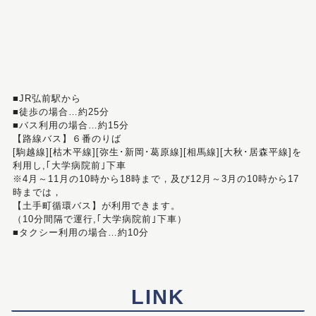
■JR弘前駅から
■徒歩の場合…約25分
■バス利用の場合…約15分
【路線バス】６番のりば
[駒越線][枯木平線][弥生･新岡･葛原線][相馬線][大秋･居森平線]を
利用し,｢大学病院前｣下車
※4月～11月の10時から18時まで，及び12月～3月の10時から17
時までは，
【土手町循環バス】が利用できます。
（10分間隔で運行,｢大学病院前｣下車）
■タクシー利用の場合…約10分
LINK