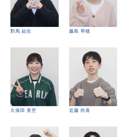
對馬 結生
藤島 琴穂
久保田 美空
近藤 尚喜