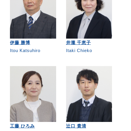
伊藤 勝博
井瀧 千恵子
Itou Katsuhiro
Itaki Chieko
工藤 ひろみ
辻口 貴清