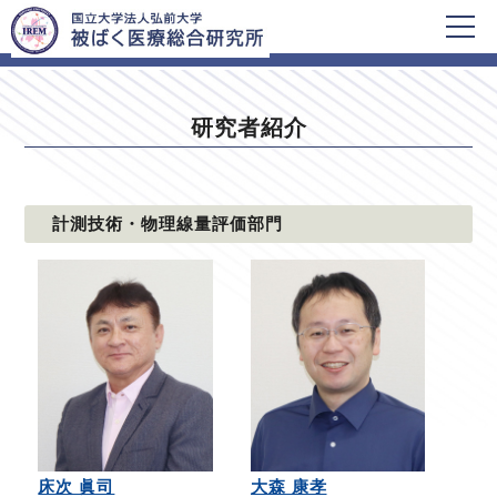
HOME
研究者紹介
研究者紹介
計測技術・物理線量評価部門
床次 眞司
大森 康孝