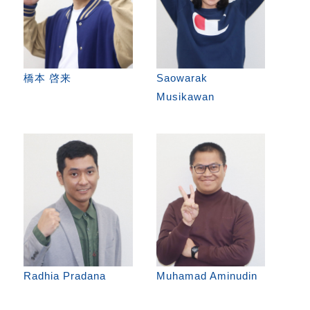
橋本 啓来
Saowarak
Musikawan
Radhia Pradana
Muhamad Aminudin