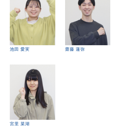
池田 愛実
齋藤 蓮弥
宮里 菜湖