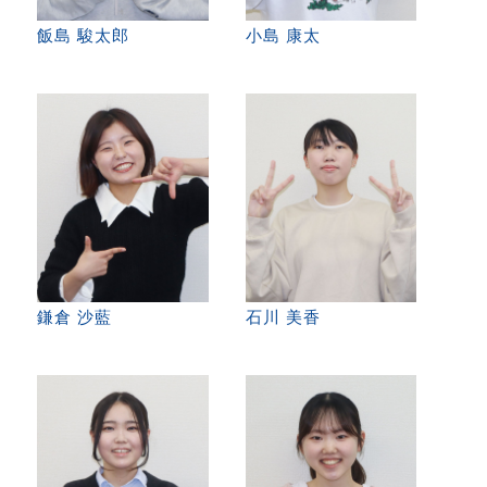
飯島 駿太郎
小島 康太
鎌倉 沙藍
石川 美香