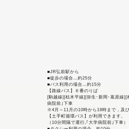
■JR弘前駅から
■徒歩の場合…約25分
■バス利用の場合…約15分
【路線バス】６番のりば
[駒越線][枯木平線][弥生･新岡･葛原線]
病院前｣下車
※4月～11月の10時から18時まで，及
【土手町循環バス】が利用できます。
（10分間隔で運行,｢大学病院前｣下車）
■タクシー利用の場合…約10分