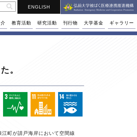
ENGLISH
紹介
教育活動
研究活動
刊行物
大学基金
ギャラリー
した。
浪江町が請戸海岸において空間線