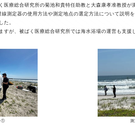
く医療総合研究所の菊池和貴特任助教と大森康孝准教授が
射線測定器の使用方法や測定地点の選定方法について説明
した。
ますが、被ばく医療総合研究所では海水浴場の運営も支援
子①
測