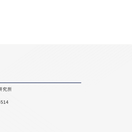
研究所
5514