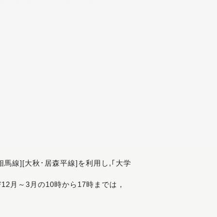
[相馬線][大秋･居森平線]を利用し,｢大学
び12月～3月の10時から17時までは，