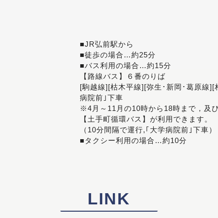
■JR弘前駅から
■徒歩の場合…約25分
■バス利用の場合…約15分
【路線バス】６番のりば
[駒越線][枯木平線][弥生･新岡･葛原線]
病院前｣下車
※4月～11月の10時から18時まで，及
【土手町循環バス】が利用できます。
（10分間隔で運行,｢大学病院前｣下車）
■タクシー利用の場合…約10分
LINK