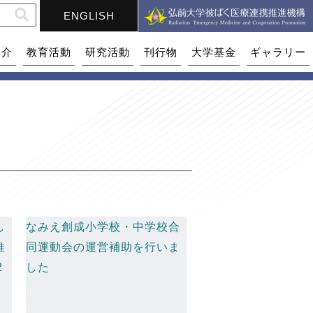
ENGLISH
紹介
教育活動
研究活動
刊行物
大学基金
ギャラリー
し
なみえ創成小学校・中学校合
推
同運動会の運営補助を行いま
2
した