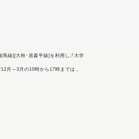
[相馬線][大秋･居森平線]を利用し,｢大学
び12月～3月の10時から17時までは，