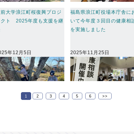
弘前大学浪江町桜復興プロジ
福島県浪江町役場本庁舎に
ェクト 2025年度も支援を継
いて今年度３回目の健康相
続
を実施しました
025年12月5日
2025年11月25日
1
2
3
4
5
6
>>