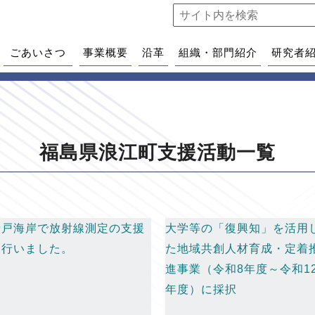
ごあいさつ
事業概要
沿革
組織・部門紹介
研究者
福島県浪江町支援活動一覧
請戸海岸で放射線測定の支援
大学等の「復興知」を活用
を行いました。
た地域共創人材育成・定着
進事業（令和8年度～令和1
年度）に採択