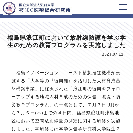
HOME
新着情報
福島県浪江町において放射線防護を学ぶ学
生のための教育プログラムを実施しました
2023.07.11
福島イノベーション・コースト構想推進機構が実
施する「大学等の『復興知』を活用した人材育成基
盤構築事業」に採択された「浪江町の復興をフォロ
ーアップする地域人材育成のための保健・環境・防
災教育プログラム」の一環として、７月３日(月)か
ら７月６日(木)までの４日間、福島県浪江町津島地
区において空間放射線量の測定に関する研修を実施
しました。本研修には本学保健学研究科大学院生２