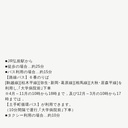
■JR弘前駅から
■徒歩の場合…約25分
■バス利用の場合…約15分
【路線バス】６番のりば
[駒越線][枯木平線][弥生･新岡･葛原線][相馬線][大秋･居森平線]を
利用し,｢大学病院前｣下車
※4月～11月の10時から18時まで，及び12月～3月の10時から17
時までは，
【土手町循環バス】が利用できます。
（10分間隔で運行,｢大学病院前｣下車）
■タクシー利用の場合…約10分