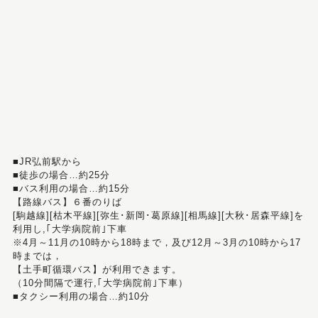
■JR弘前駅から
■徒歩の場合…約25分
■バス利用の場合…約15分
【路線バス】６番のりば
[駒越線][枯木平線][弥生･新岡･葛原線][相馬線][大秋･居森平線]を
利用し,｢大学病院前｣下車
※4月～11月の10時から18時まで，及び12月～3月の10時から17
時までは，
【土手町循環バス】が利用できます。
（10分間隔で運行,｢大学病院前｣下車）
■タクシー利用の場合…約10分