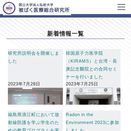
HOME
新着情報一覧
新着情報一覧
研究所説明会を開催しま
韓国原子力医学院
した
（KIRAMS）と台湾・長
庚記念醫院との合同セミ
ナーを行いました
2023年7月28日
2023年7月25日
福島県浪江町において放
Radon in the
射線防護を学ぶ学生のた
Environment 2023に参加
めの教育プログラムを実
しました