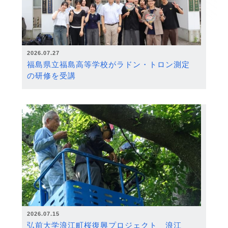
2026.07.27
福島県立福島高等学校がラドン・トロン測定
の研修を受講
2026.07.15
弘前大学浪江町桜復興プロジェクト 浪江