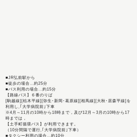
■JR弘前駅から
■徒歩の場合…約25分
■バス利用の場合…約15分
【路線バス】６番のりば
[駒越線][枯木平線][弥生･新岡･葛原線][相馬線][大秋･居森平線]を
利用し,｢大学病院前｣下車
※4月～11月の10時から18時まで，及び12月～3月の10時から17
時までは，
【土手町循環バス】が利用できます。
（10分間隔で運行,｢大学病院前｣下車）
■タクシー利用の場合…約10分