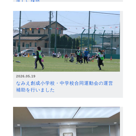
度）に採択
2026.05.19
なみえ創成小学校・中学校合同運動会の運営
補助を行いました