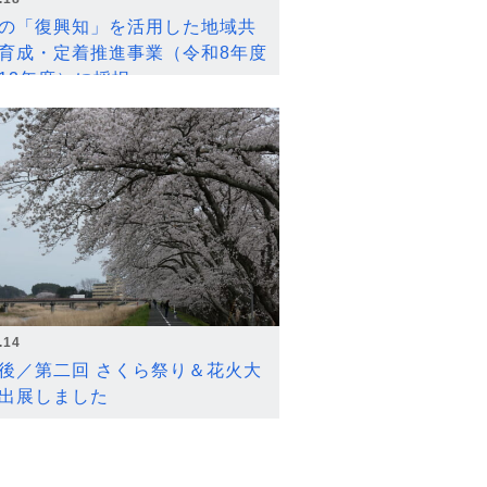
の「復興知」を活用した地域共
育成・定着推進事業（令和8年度
12年度）に採択
.14
後／第二回 さくら祭り＆花火大
出展しました