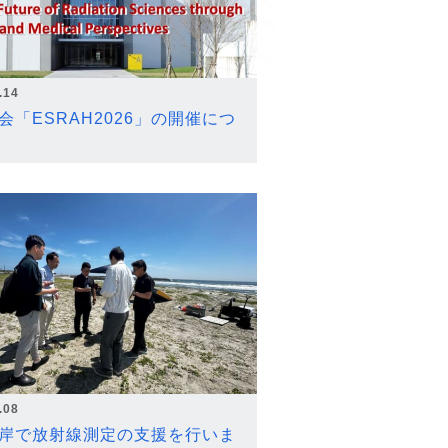
.14
会「ESRAH2026」の開催につ
.08
岸で放射線測定の支援を行いま