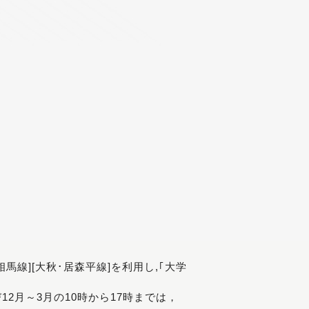
[相馬線][大秋･居森平線]を利用し,｢大学
び12月～3月の10時から17時までは，