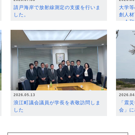
請戸海岸で放射線測定の支援を行いま
大学等
した。
創人材
～令和
2026.05.13
2026.04
浪江町議会議員が学長を表敬訪問しま
「震災
した
会」に