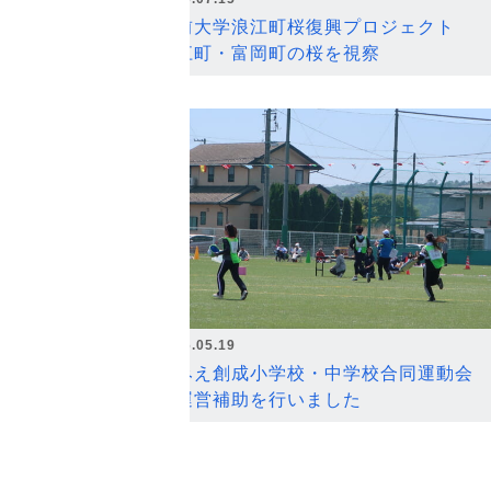
弘前大学浪江町桜復興プロジェクト
浪江町・富岡町の桜を視察
2026.05.19
なみえ創成小学校・中学校合同運動会
の運営補助を行いました