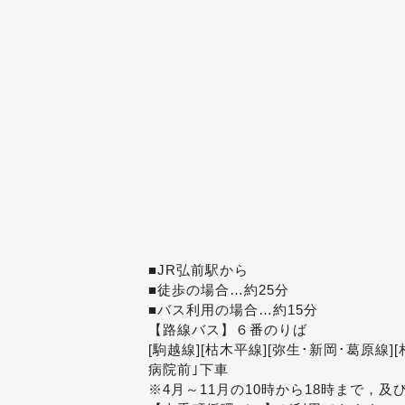
■JR弘前駅から
■徒歩の場合…約25分
■バス利用の場合…約15分
【路線バス】６番のりば
[駒越線][枯木平線][弥生･新岡･葛原線]
病院前｣下車
※4月～11月の10時から18時まで，及