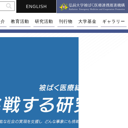
ENGLISH
紹介
教育活動
研究活動
刊行物
大学基金
ギャラリー