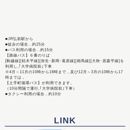
■JR弘前駅から
■徒歩の場合…約25分
■バス利用の場合…約15分
【路線バス】６番のりば
[駒越線][枯木平線][弥生･新岡･葛原線][相馬線][大秋･居森平線]を
利用し,｢大学病院前｣下車
※4月～11月の10時から18時まで，及び12月～3月の10時から17
時までは，
【土手町循環バス】が利用できます。
（10分間隔で運行,｢大学病院前｣下車）
■タクシー利用の場合…約10分
LINK