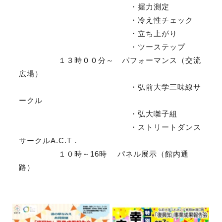
・握力測定
・冷え性チェック
・立ち上がり
・ツーステップ
１３時００分～ パフォーマンス（交流
広場）
・弘前大学三味線サ
ークル
・弘大囃子組
・ストリートダンス
サークルA.C.T．
１０時～16時 パネル展示（館内通
路）