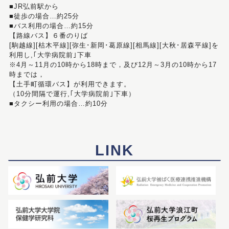
■JR弘前駅から
■徒歩の場合…約25分
■バス利用の場合…約15分
【路線バス】６番のりば
[駒越線][枯木平線][弥生･新岡･葛原線][相馬線][大秋･居森平線]を
利用し,｢大学病院前｣下車
※4月～11月の10時から18時まで，及び12月～3月の10時から17
時までは，
【土手町循環バス】が利用できます。
（10分間隔で運行,｢大学病院前｣下車）
■タクシー利用の場合…約10分
LINK