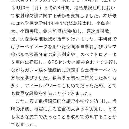
ら6月3日（月）までの3日間、福島県浪江町におい
て放射線防護に関する研修を実施しました。本研修
には本学保健学科4年生4名(飯島駿太郎、小島康
太、小西美咲、鈴木和博)が参加し、床次眞司教
授、大森康孝准教授が指導を行いました。本研修で
はサーベイメータを用いた空間線量率およびガンマ
線パルス波高分布の定点測定や、スぺクトロメータ
を車内に搭載し、GPSセンサと組み合わせて走行し
ながらガンマ線を連続的に測定する走行サーベイの
方法を学びました。福島県を初めて訪問した学生も
多く、フィールドワークも初めてだったため、とて
も貴重な経験をすることができました。
また、震災遺構浪江町立請戸小学校を訪問し、当
時の津波、地震による被害の大きさを実見し、とて
も大きな災害であったことを改めて認知することが
できました。