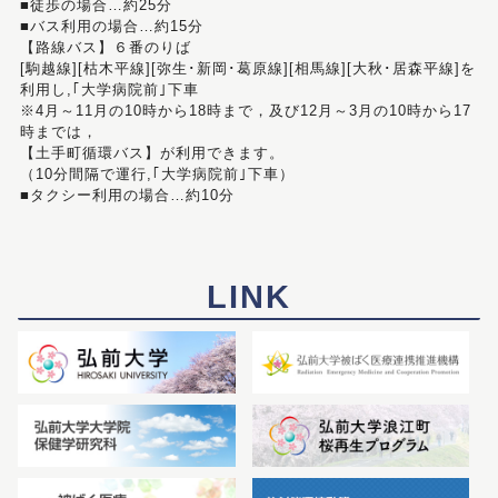
■徒歩の場合…約25分
■バス利用の場合…約15分
【路線バス】６番のりば
[駒越線][枯木平線][弥生･新岡･葛原線][相馬線][大秋･居森平線]を
利用し,｢大学病院前｣下車
※4月～11月の10時から18時まで，及び12月～3月の10時から17
時までは，
【土手町循環バス】が利用できます。
（10分間隔で運行,｢大学病院前｣下車）
■タクシー利用の場合…約10分
LINK