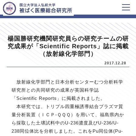
HOME
新着情報
楊国勝研究機関研究員らの研究チームの研
究成果が「Scientific Reports」誌に掲載
（放射線化学部門）
2017.12.28
放射線化学部門と日本分析センターむつ分析科学
研究所との共同研究の成果が英国科学誌
「Scientific Reports」に掲載されました。
本研究では、トリプル四重極誘導結合プラズマ質
量分析装置（ＩＣＰ-ＱＱＱ）を用いて、福島県内か
ら採取した土壌試料中のU-236濃度及びU-236/U-
238同位体比を分析しました。これをPu同位体(Pu-