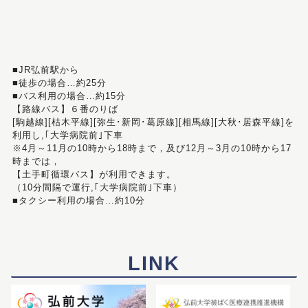
■JR弘前駅から
■徒歩の場合…約25分
■バス利用の場合…約15分
【路線バス】６番のりば
[駒越線][枯木平線][弥生･新岡･葛原線][相馬線][大秋･居森平線]を
利用し,｢大学病院前｣下車
※4月～11月の10時から18時まで，及び12月～3月の10時から17
時までは，
【土手町循環バス】が利用できます。
（10分間隔で運行,｢大学病院前｣下車）
■タクシー利用の場合…約10分
LINK