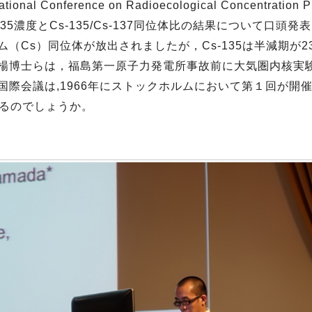
l Conference on Radioecological Concentration Pr
35濃度とCs-135/Cs-137同位体比の結果について口
（Cs）同位体が放出されましたが，Cs-135は半減期が
楊博士らは，福島第一原子力発電所事故前に大気圏内核実験に
際会議は,1966年にストックホルムにおいて第１回が開催
なるのでしょうか。