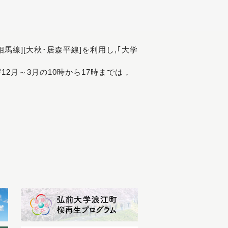
[相馬線][大秋･居森平線]を利用し,｢大学
び12月～3月の10時から17時までは，