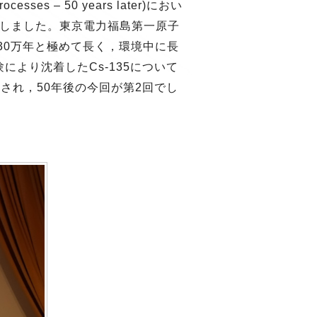
ocesses – 50 years later)におい
頭発表しました。東京電力福島第一原子
230万年と極めて長く，環境中に長
より沈着したCs-135について
され，50年後の今回が第2回でし