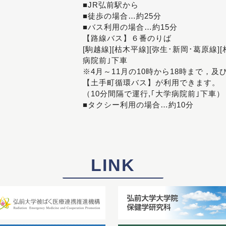
■JR弘前駅から
■徒歩の場合…約25分
■バス利用の場合…約15分
【路線バス】６番のりば
[駒越線][枯木平線][弥生･新岡･葛原線]
病院前｣下車
※4月～11月の10時から18時まで，及
【土手町循環バス】が利用できます。
（10分間隔で運行,｢大学病院前｣下車）
■タクシー利用の場合…約10分
LINK