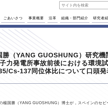
ごあいさつ
事業概要
沿革
組織・部門紹介
研究者
勝（YANG GUOSHUNG）研究
力発電所事故前後における環境試料中
135/Cs-137同位体比について口頭発
楊国勝（YANG GUOSHUNG）博士が，スペインのセ