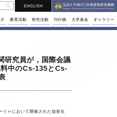
ENGLISH
紹介
教育活動
研究活動
刊行物
大学基金
ギャラリー
機関研究員が，国際会議
のCs-135とCs-
表
ビーリャにおいて開催された放射生