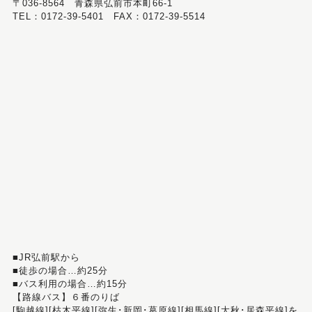
〒036-8564 青森県弘前市本町66-1
TEL：0172-39-5401 FAX：0172-39-5514
■JR弘前駅から
■徒歩の場合…約25分
■バス利用の場合…約15分
【路線バス】６番のりば
[駒越線][枯木平線][弥生･新岡･葛原線][相馬線][大秋･居森平線]を