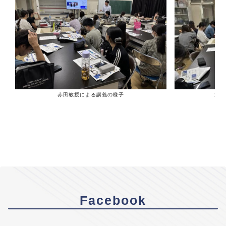
赤田教授による講義の様子
大森
Facebook