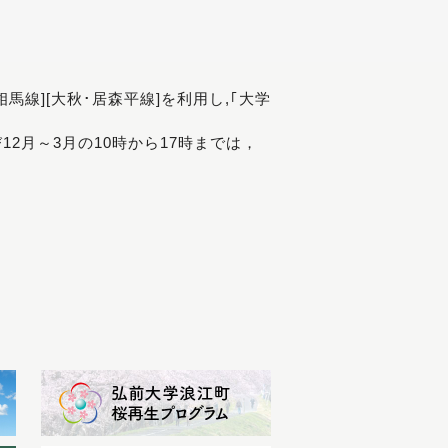
[相馬線][大秋･居森平線]を利用し,｢大学
び12月～3月の10時から17時までは，