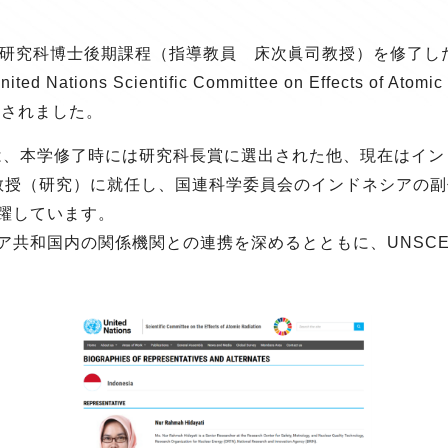
科博士後期課程（指導教員 床次眞司教授）を修了した、Eka D
ions Scientific Committee on Effects of Atomic 
載されました。
aha さんは、本学修了時には研究科長賞に選出された他、現在は
の教授（研究）に就任し、国連科学委員会のインドネシアの
躍しています。
共和国内の関係機関との連携を深めるとともに、UNSCE