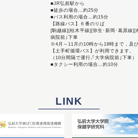
■JR弘前駅から
■徒歩の場合…約25分
■バス利用の場合…約15分
【路線バス】６番のりば
[駒越線][枯木平線][弥生･新岡･葛原線]
病院前｣下車
※4月～11月の10時から18時まで，及
【土手町循環バス】が利用できます。
（10分間隔で運行,｢大学病院前｣下車）
■タクシー利用の場合…約10分
LINK