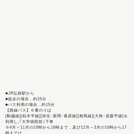
■JR弘前駅から
■徒歩の場合…約25分
■バス利用の場合…約15分
【路線バス】６番のりば
[駒越線][枯木平線][弥生･新岡･葛原線][相馬線][大秋･居森平線]を
利用し,｢大学病院前｣下車
※4月～11月の10時から18時まで，及び12月～3月の10時から17
時までは，