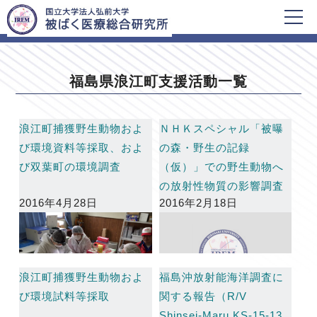
HOME
福島県浪江町支援活動一覧
福島県浪江町支援活動一覧
浪江町捕獲野生動物およ
ＮＨＫスペシャル「被曝
び環境資料等採取、およ
の森・野生の記録
び双葉町の環境調査
（仮）」での野生動物へ
の放射性物質の影響調査
2016年4月28日
2016年2月18日
に関する放映について
浪江町捕獲野生動物およ
福島沖放射能海洋調査に
び環境試料等採取
関する報告（R/V
Shinsei-Maru KS-15-13