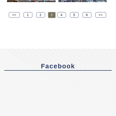
<<
1
2
3
4
5
6
>>
Facebook