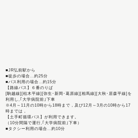
■JR弘前駅から
■徒歩の場合…約25分
■バス利用の場合…約15分
【路線バス】６番のりば
[駒越線][枯木平線][弥生･新岡･葛原線][相馬線][大秋･居森平線]を
利用し,｢大学病院前｣下車
※4月～11月の10時から18時まで，及び12月～3月の10時から17
時までは，
【土手町循環バス】が利用できます。
（10分間隔で運行,｢大学病院前｣下車）
■タクシー利用の場合…約10分