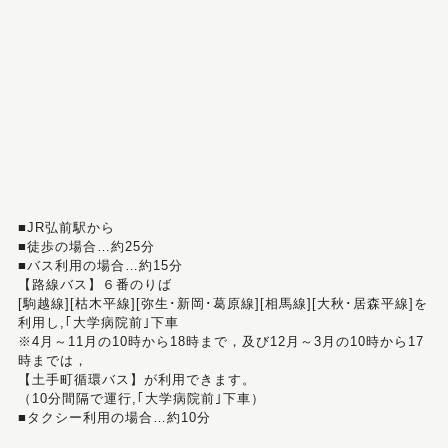
■JR弘前駅から
■徒歩の場合…約25分
■バス利用の場合…約15分
【路線バス】６番のりば
[駒越線][枯木平線][弥生･新岡･葛原線][相馬線][大秋･居森平線]を
利用し,｢大学病院前｣下車
※4月～11月の10時から18時まで，及び12月～3月の10時から17
時までは，
【土手町循環バス】が利用できます。
（10分間隔で運行,｢大学病院前｣下車）
■タクシー利用の場合…約10分