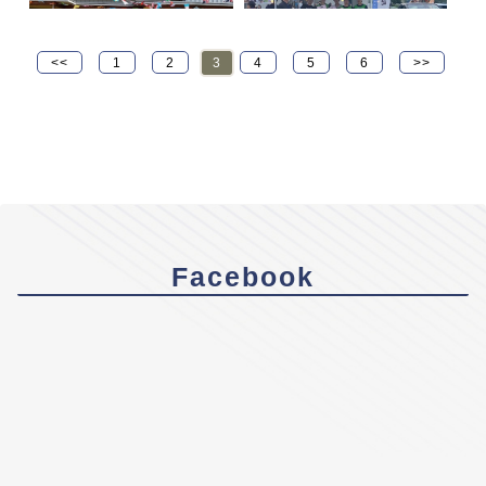
<<
1
2
3
4
5
6
>>
Facebook