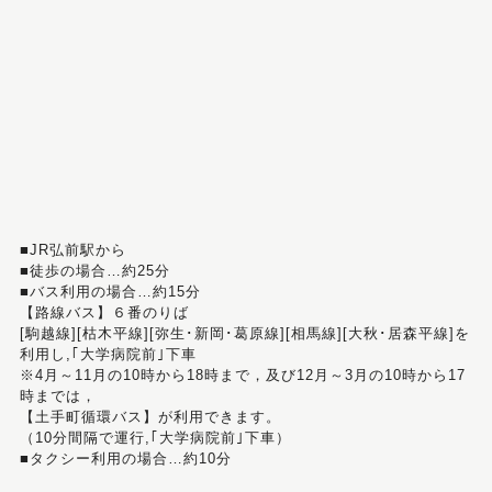
■JR弘前駅から
■徒歩の場合…約25分
■バス利用の場合…約15分
【路線バス】６番のりば
[駒越線][枯木平線][弥生･新岡･葛原線][相馬線][大秋･居森平線]を
利用し,｢大学病院前｣下車
※4月～11月の10時から18時まで，及び12月～3月の10時から17
時までは，
【土手町循環バス】が利用できます。
（10分間隔で運行,｢大学病院前｣下車）
■タクシー利用の場合…約10分