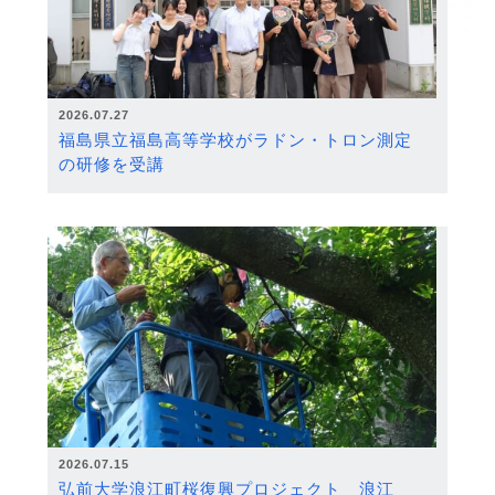
2026.07.27
福島県立福島高等学校がラドン・トロン測定
の研修を受講
2026.07.15
弘前大学浪江町桜復興プロジェクト 浪江