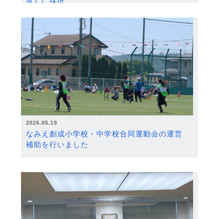
度）に採択
2026.05.19
なみえ創成小学校・中学校合同運動会の運営
補助を行いました