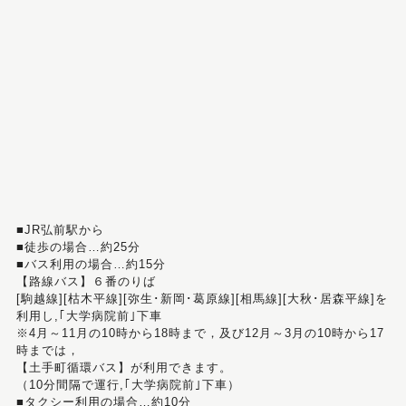
■JR弘前駅から
■徒歩の場合…約25分
■バス利用の場合…約15分
【路線バス】６番のりば
[駒越線][枯木平線][弥生･新岡･葛原線][相馬線][大秋･居森平線]を
利用し,｢大学病院前｣下車
※4月～11月の10時から18時まで，及び12月～3月の10時から17
時までは，
【土手町循環バス】が利用できます。
（10分間隔で運行,｢大学病院前｣下車）
■タクシー利用の場合…約10分