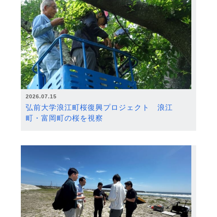
2026.07.15
弘前大学浪江町桜復興プロジェクト 浪江
町・富岡町の桜を視察