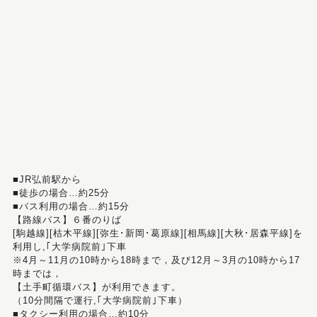
■JR弘前駅から
■徒歩の場合…約25分
■バス利用の場合…約15分
【路線バス】６番のりば
[駒越線][枯木平線][弥生･新岡･葛原線][相馬線][大秋･居森平線]を
利用し,｢大学病院前｣下車
※4月～11月の10時から18時まで，及び12月～3月の10時から17
時までは，
【土手町循環バス】が利用できます。
（10分間隔で運行,｢大学病院前｣下車）
■タクシー利用の場合…約10分