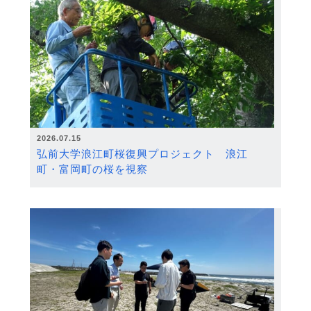
2026.07.15
弘前大学浪江町桜復興プロジェクト 浪江
町・富岡町の桜を視察