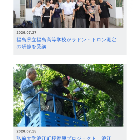
2026.07.27
福島県立福島高等学校がラドン・トロン測定
の研修を受講
2026.07.15
弘前大学浪江町桜復興プロジェクト 浪江