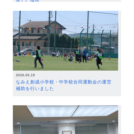
度）に採択
2026.05.19
なみえ創成小学校・中学校合同運動会の運営
補助を行いました