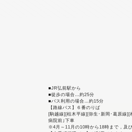
■JR弘前駅から
■徒歩の場合…約25分
■バス利用の場合…約15分
【路線バス】６番のりば
[駒越線][枯木平線][弥生･新岡･葛原線]
病院前｣下車
※4月～11月の10時から18時まで，及