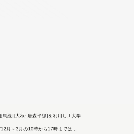
[相馬線][大秋･居森平線]を利用し,｢大学
び12月～3月の10時から17時までは，