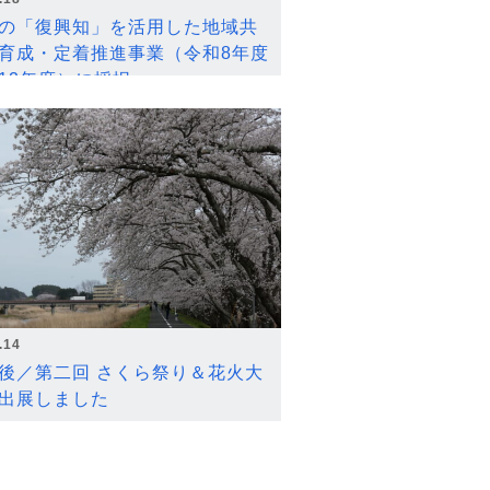
の「復興知」を活用した地域共
育成・定着推進事業（令和8年度
12年度）に採択
.14
後／第二回 さくら祭り＆花火大
出展しました