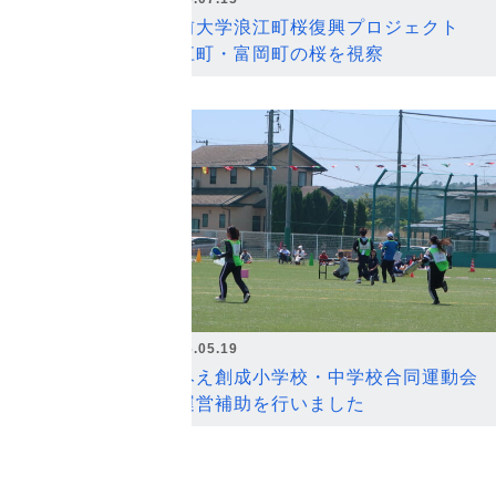
弘前大学浪江町桜復興プロジェクト
浪江町・富岡町の桜を視察
2026.05.19
なみえ創成小学校・中学校合同運動会
の運営補助を行いました