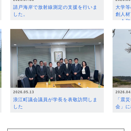
請戸海岸で放射線測定の支援を行いま
大学等
した。
創人材
～令和
2026.05.13
2026.04
浪江町議会議員が学長を表敬訪問しま
「震災
した
会」に