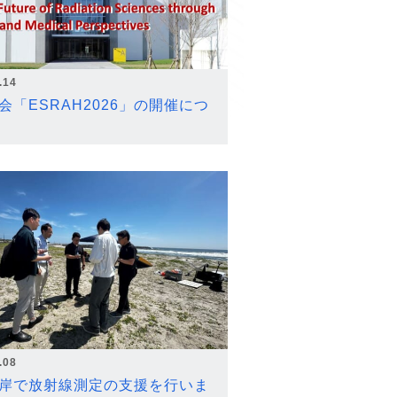
.14
会「ESRAH2026」の開催につ
.08
岸で放射線測定の支援を行いま