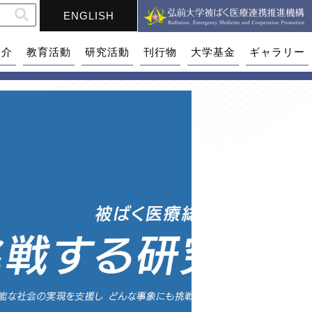
ENGLISH
紹介
教育活動
研究活動
刊行物
大学基金
ギャラリー