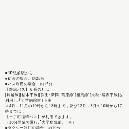
■JR弘前駅から
■徒歩の場合…約25分
■バス利用の場合…約15分
【路線バス】６番のりば
[駒越線][枯木平線][弥生･新岡･葛原線][相馬線][大秋･居森平線]を
利用し,｢大学病院前｣下車
※4月～11月の10時から18時まで，及び12月～3月の10時から17
時までは，
【土手町循環バス】が利用できます。
（10分間隔で運行,｢大学病院前｣下車）
■タクシー利用の場合…約10分