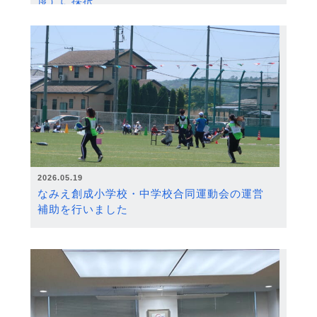
度）に採択
2026.05.19
なみえ創成小学校・中学校合同運動会の運営
補助を行いました