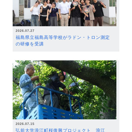
2026.07.27
福島県立福島高等学校がラドン・トロン測定
の研修を受講
2026.07.15
弘前大学浪江町桜復興プロジェクト 浪江