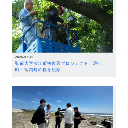
2026.07.15
弘前大学浪江町桜復興プロジェクト 浪江
町・富岡町の桜を視察