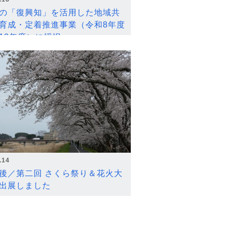
の「復興知」を活用した地域共
育成・定着推進事業（令和8年度
12年度）に採択
.14
後／第二回 さくら祭り＆花火大
出展しました