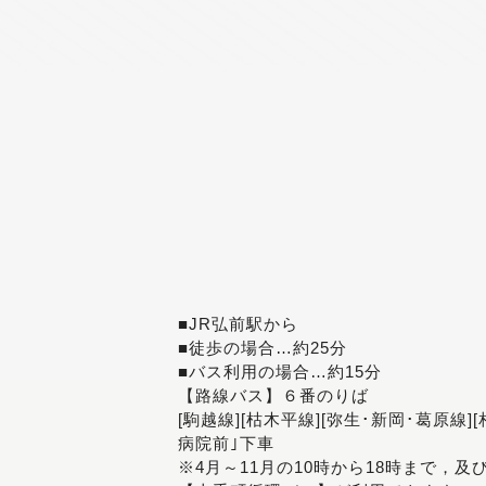
■JR弘前駅から
■徒歩の場合…約25分
■バス利用の場合…約15分
【路線バス】６番のりば
[駒越線][枯木平線][弥生･新岡･葛原線]
病院前｣下車
※4月～11月の10時から18時まで，及