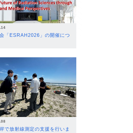
.14
会「ESRAH2026」の開催につ
.08
岸で放射線測定の支援を行いま