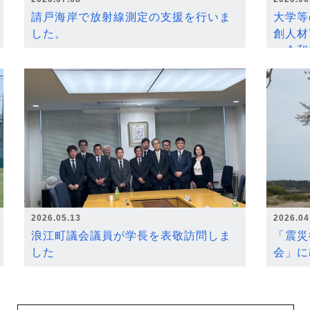
請戸海岸で放射線測定の支援を行いま
大学等
した。
創人材
～令和
2026.05.13
2026.04
浪江町議会議員が学長を表敬訪問しま
「震災
した
会」に