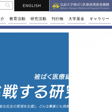
ENGLISH
紹介
教育活動
研究活動
刊行物
大学基金
ギャラリー