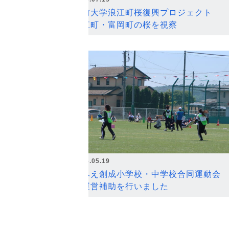
弘前大学浪江町桜復興プロジェクト
浪江町・富岡町の桜を視察
2026.05.19
なみえ創成小学校・中学校合同運動会
の運営補助を行いました