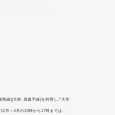
[相馬線][大秋･居森平線]を利用し,｢大学
び12月～3月の10時から17時までは，