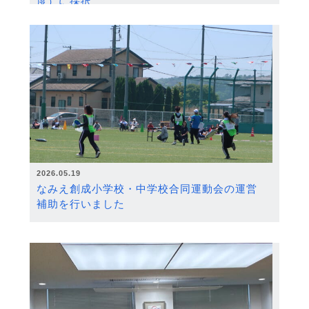
度）に採択
2026.05.19
なみえ創成小学校・中学校合同運動会の運営
補助を行いました