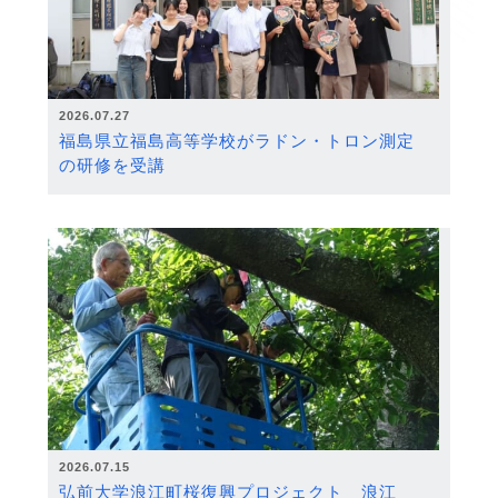
2026.07.27
福島県立福島高等学校がラドン・トロン測定
の研修を受講
2026.07.15
弘前大学浪江町桜復興プロジェクト 浪江