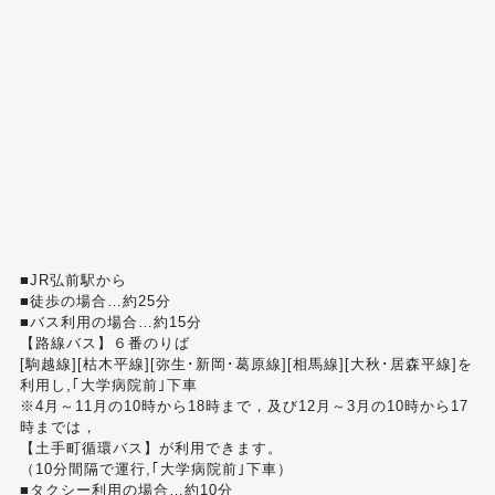
■JR弘前駅から
■徒歩の場合…約25分
■バス利用の場合…約15分
【路線バス】６番のりば
[駒越線][枯木平線][弥生･新岡･葛原線][相馬線][大秋･居森平線]を
利用し,｢大学病院前｣下車
※4月～11月の10時から18時まで，及び12月～3月の10時から17
時までは，
【土手町循環バス】が利用できます。
（10分間隔で運行,｢大学病院前｣下車）
■タクシー利用の場合…約10分