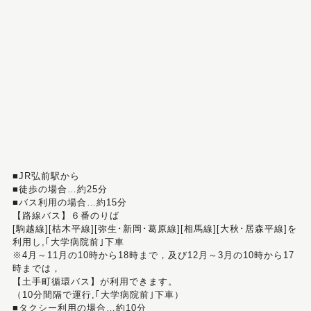
■JR弘前駅から
■徒歩の場合…約25分
■バス利用の場合…約15分
【路線バス】６番のりば
[駒越線][枯木平線][弥生･新岡･葛原線][相馬線][大秋･居森平線]を
利用し,｢大学病院前｣下車
※4月～11月の10時から18時まで，及び12月～3月の10時から17
時までは，
【土手町循環バス】が利用できます。
（10分間隔で運行,｢大学病院前｣下車）
■タクシー利用の場合…約10分