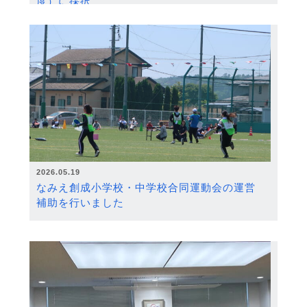
度）に採択
2026.05.19
なみえ創成小学校・中学校合同運動会の運営
補助を行いました