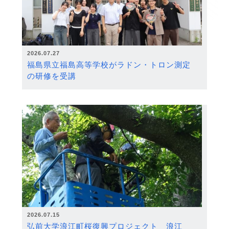
2026.07.27
福島県立福島高等学校がラドン・トロン測定
の研修を受講
2026.07.15
弘前大学浪江町桜復興プロジェクト 浪江