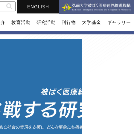
ENGLISH
紹介
教育活動
研究活動
刊行物
大学基金
ギャラリー