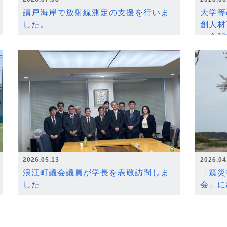
請戸海岸で放射線測定の支援を行いま
大学等
した。
創人材
～令和
2026.05.13
2026.04
浪江町議会議員が学長を表敬訪問しま
「震災
した
会」に