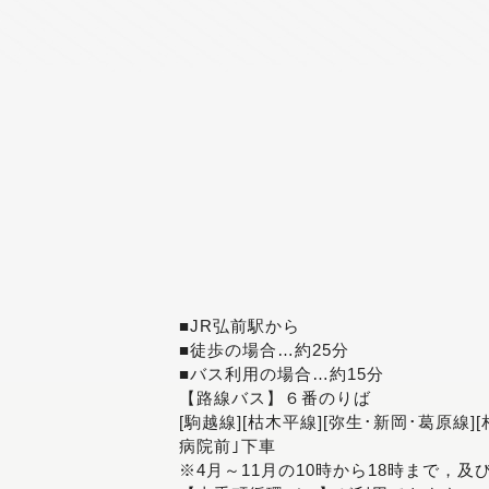
■JR弘前駅から
■徒歩の場合…約25分
■バス利用の場合…約15分
【路線バス】６番のりば
[駒越線][枯木平線][弥生･新岡･葛原線]
病院前｣下車
※4月～11月の10時から18時まで，及