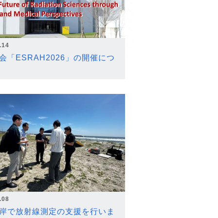
.14
会「ESRAH2026」の開催につ
.08
岸で放射線測定の支援を行いま