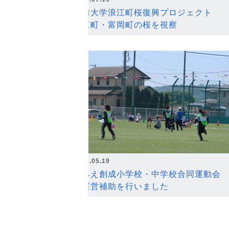
弘前大学浪江町桜復興プロジェクト
浪江町・富岡町の桜を視察
2026.05.19
なみえ創成小学校・中学校合同運動会
の運営補助を行いました