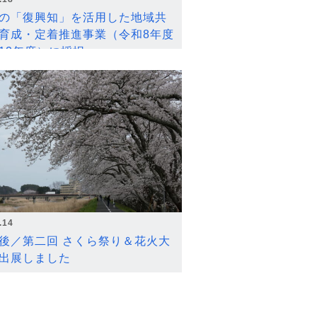
の「復興知」を活用した地域共
育成・定着推進事業（令和8年度
12年度）に採択
.14
後／第二回 さくら祭り＆花火大
出展しました