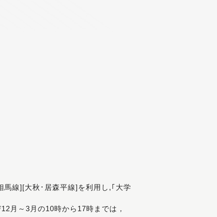
[相馬線][大秋･居森平線]を利用し,｢大学
び12月～3月の10時から17時までは，