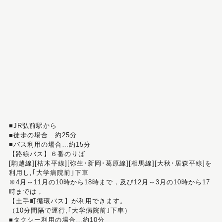
■JR弘前駅から
■徒歩の場合…約25分
■バス利用の場合…約15分
【路線バス】６番のりば
[駒越線][枯木平線][弥生･新岡･葛原線][相馬線][大秋･居森平線]を
利用し,｢大学病院前｣下車
※4月～11月の10時から18時まで，及び12月～3月の10時から17
時までは，
【土手町循環バス】が利用できます。
（10分間隔で運行,｢大学病院前｣下車）
■タクシー利用の場合…約10分