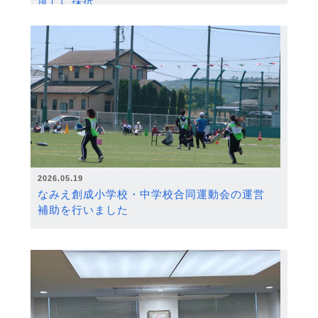
度）に採択
2026.05.19
なみえ創成小学校・中学校合同運動会の運営
補助を行いました