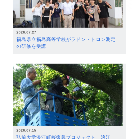
2026.07.27
福島県立福島高等学校がラドン・トロン測定
の研修を受講
2026.07.15
弘前大学浪江町桜復興プロジェクト 浪江