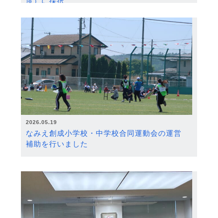
度）に採択
2026.05.19
なみえ創成小学校・中学校合同運動会の運営
補助を行いました