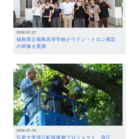
2026.07.27
福島県立福島高等学校がラドン・トロン測定
の研修を受講
2026.07.15
弘前大学浪江町桜復興プロジェクト 浪江