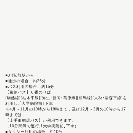
■JR弘前駅から
■徒歩の場合…約25分
■バス利用の場合…約15分
【路線バス】６番のりば
[駒越線][枯木平線][弥生･新岡･葛原線][相馬線][大秋･居森平線]を
利用し,｢大学病院前｣下車
※4月～11月の10時から18時まで，及び12月～3月の10時から17
時までは，
【土手町循環バス】が利用できます。
（10分間隔で運行,｢大学病院前｣下車）
■タクシー利用の場合…約10分