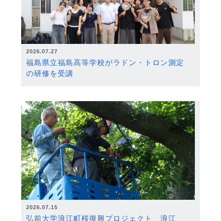
2026.07.27
福島県立福島高等学校がラドン・トロン測定
の研修を受講
2026.07.15
弘前大学浪江町桜復興プロジェクト 浪江