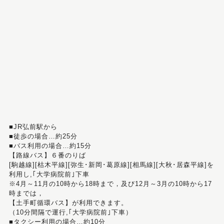
■JR弘前駅から
■徒歩の場合…約25分
■バス利用の場合…約15分
【路線バス】６番のりば
[駒越線][枯木平線][弥生･新岡･葛原線][相馬線][大秋･居森平線]を
利用し,｢大学病院前｣下車
※4月～11月の10時から18時まで，及び12月～3月の10時から17
時までは，
【土手町循環バス】が利用できます。
（10分間隔で運行,｢大学病院前｣下車）
■タクシー利用の場合…約10分