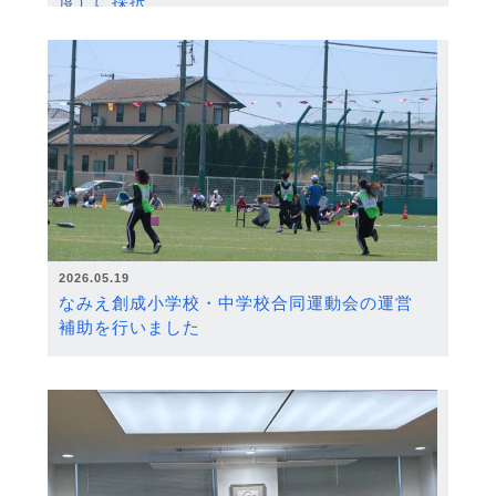
度）に採択
2026.05.19
なみえ創成小学校・中学校合同運動会の運営
補助を行いました