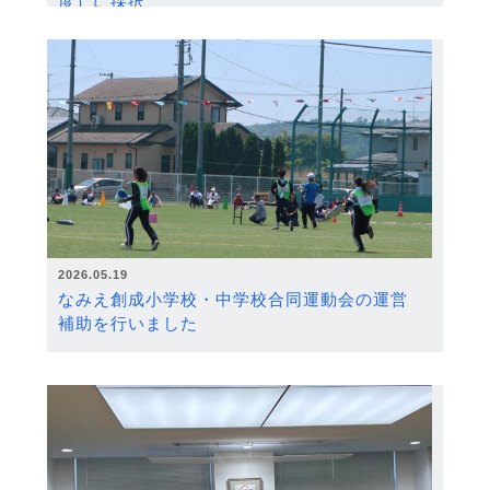
度）に採択
2026.05.19
なみえ創成小学校・中学校合同運動会の運営
補助を行いました