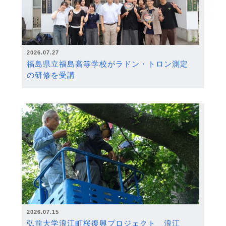
2026.07.27
福島県立福島高等学校がラドン・トロン測定
の研修を受講
2026.07.15
弘前大学浪江町桜復興プロジェクト 浪江