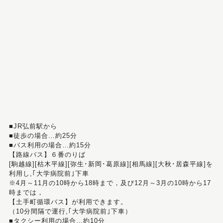
■JR弘前駅から
■徒歩の場合…約25分
■バス利用の場合…約15分
【路線バス】６番のりば
[駒越線][枯木平線][弥生･新岡･葛原線][相馬線][大秋･居森平線]を
利用し,｢大学病院前｣下車
※4月～11月の10時から18時まで，及び12月～3月の10時から17
時までは，
【土手町循環バス】が利用できます。
（10分間隔で運行,｢大学病院前｣下車）
■タクシー利用の場合…約10分