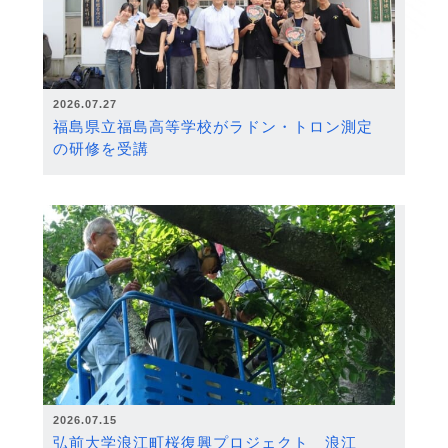
2026.07.27
福島県立福島高等学校がラドン・トロン測定
の研修を受講
2026.07.15
弘前大学浪江町桜復興プロジェクト 浪江