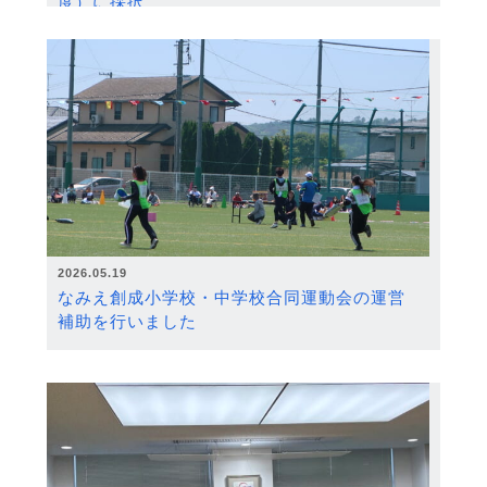
度）に採択
2026.05.19
なみえ創成小学校・中学校合同運動会の運営
補助を行いました