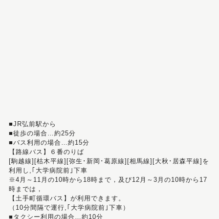
■JR弘前駅から
■徒歩の場合…約25分
■バス利用の場合…約15分
【路線バス】６番のりば
[駒越線][枯木平線][弥生･新岡･葛原線][相馬線][大秋･居森平線]を
利用し,｢大学病院前｣下車
※4月～11月の10時から18時まで，及び12月～3月の10時から17
時までは，
【土手町循環バス】が利用できます。
（10分間隔で運行,｢大学病院前｣下車）
■タクシー利用の場合…約10分