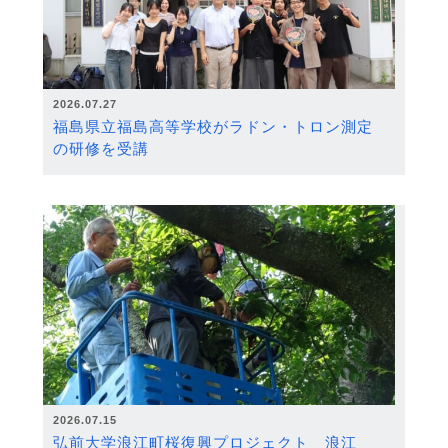
2026.07.27
福島県立福島高等学校がラドン・トロン測定
の研修を受講
2026.07.15
弘前大学浪江町桜復興プロジェクト 浪江