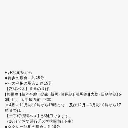
■JR弘前駅から
■徒歩の場合…約25分
■バス利用の場合…約15分
【路線バス】６番のりば
[駒越線][枯木平線][弥生･新岡･葛原線][相馬線][大秋･居森平線]を
利用し,｢大学病院前｣下車
※4月～11月の10時から18時まで，及び12月～3月の10時から17
時までは，
【土手町循環バス】が利用できます。
（10分間隔で運行,｢大学病院前｣下車）
■タクシー利用の場合…約10分