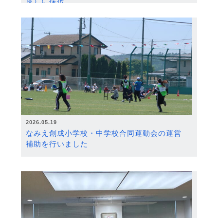
度）に採択
2026.05.19
なみえ創成小学校・中学校合同運動会の運営
補助を行いました