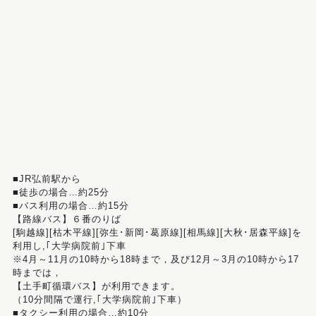
■JR弘前駅から
■徒歩の場合…約25分
■バス利用の場合…約15分
【路線バス】６番のりば
[駒越線][枯木平線][弥生･新岡･葛原線][相馬線][大秋･居森平線]を
利用し,｢大学病院前｣下車
※4月～11月の10時から18時まで，及び12月～3月の10時から17
時までは，
【土手町循環バス】が利用できます。
（10分間隔で運行,｢大学病院前｣下車）
■タクシー利用の場合…約10分