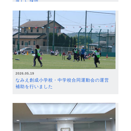
度）に採択
2026.05.19
なみえ創成小学校・中学校合同運動会の運営
補助を行いました