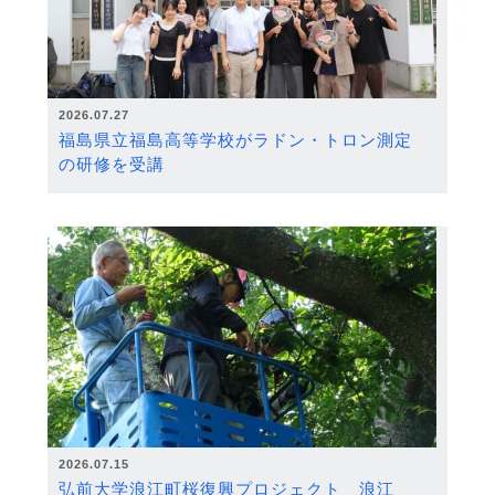
2026.07.27
福島県立福島高等学校がラドン・トロン測定
の研修を受講
2026.07.15
弘前大学浪江町桜復興プロジェクト 浪江