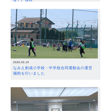
度）に採択
2026.05.19
なみえ創成小学校・中学校合同運動会の運営
補助を行いました