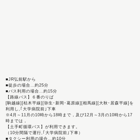
■JR弘前駅から
■徒歩の場合…約25分
■バス利用の場合…約15分
【路線バス】６番のりば
[駒越線][枯木平線][弥生･新岡･葛原線][相馬線][大秋･居森平線]を
利用し,｢大学病院前｣下車
※4月～11月の10時から18時まで，及び12月～3月の10時から17
時までは，
【土手町循環バス】が利用できます。
（10分間隔で運行,｢大学病院前｣下車）
■タクシー利用の場合…約10分