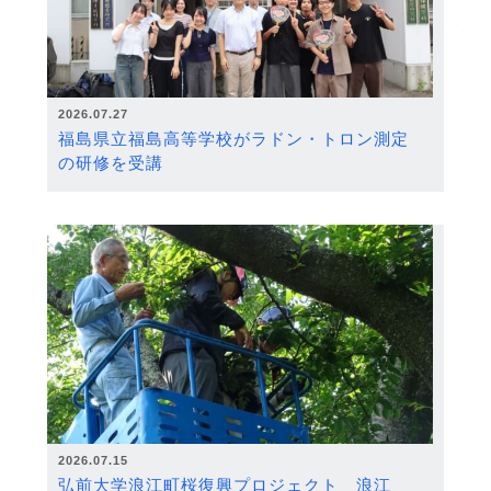
2026.07.27
福島県立福島高等学校がラドン・トロン測定
の研修を受講
2026.07.15
弘前大学浪江町桜復興プロジェクト 浪江