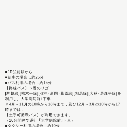
■JR弘前駅から
■徒歩の場合…約25分
■バス利用の場合…約15分
【路線バス】６番のりば
[駒越線][枯木平線][弥生･新岡･葛原線][相馬線][大秋･居森平線]を
利用し,｢大学病院前｣下車
※4月～11月の10時から18時まで，及び12月～3月の10時から17
時までは，
【土手町循環バス】が利用できます。
（10分間隔で運行,｢大学病院前｣下車）
■タクシー利用の場合…約10分