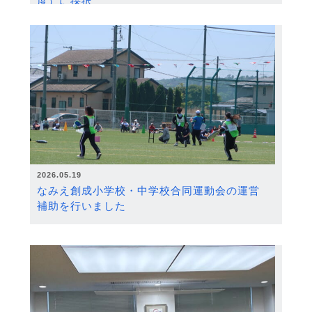
度）に採択
2026.05.19
なみえ創成小学校・中学校合同運動会の運営
補助を行いました