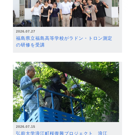
2026.07.27
福島県立福島高等学校がラドン・トロン測定
の研修を受講
2026.07.15
弘前大学浪江町桜復興プロジェクト 浪江