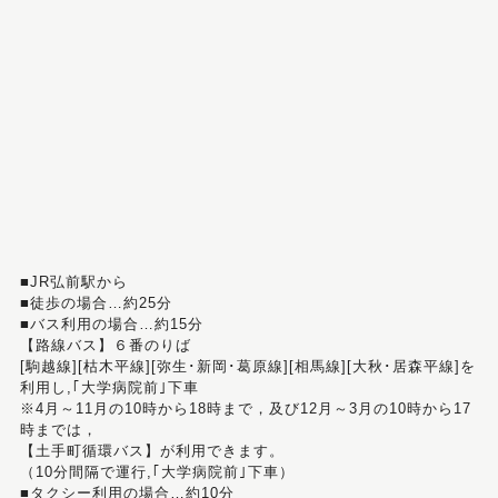
■JR弘前駅から
■徒歩の場合…約25分
■バス利用の場合…約15分
【路線バス】６番のりば
[駒越線][枯木平線][弥生･新岡･葛原線][相馬線][大秋･居森平線]を
利用し,｢大学病院前｣下車
※4月～11月の10時から18時まで，及び12月～3月の10時から17
時までは，
【土手町循環バス】が利用できます。
（10分間隔で運行,｢大学病院前｣下車）
■タクシー利用の場合…約10分