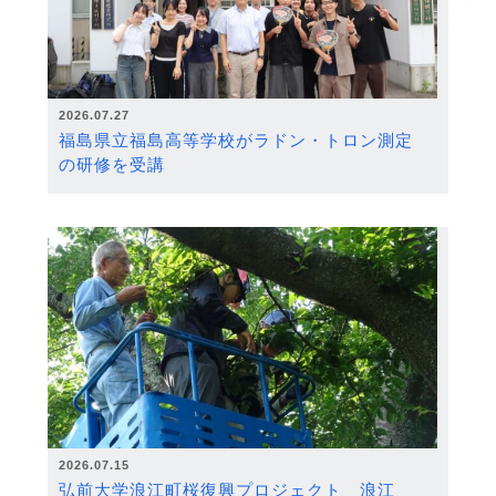
2026.07.27
福島県立福島高等学校がラドン・トロン測定
の研修を受講
2026.07.15
弘前大学浪江町桜復興プロジェクト 浪江