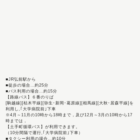
■JR弘前駅から
■徒歩の場合…約25分
■バス利用の場合…約15分
【路線バス】６番のりば
[駒越線][枯木平線][弥生･新岡･葛原線][相馬線][大秋･居森平線]を
利用し,｢大学病院前｣下車
※4月～11月の10時から18時まで，及び12月～3月の10時から17
時までは，
【土手町循環バス】が利用できます。
（10分間隔で運行,｢大学病院前｣下車）
■タクシー利用の場合…約10分