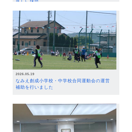
度）に採択
2026.05.19
なみえ創成小学校・中学校合同運動会の運営
補助を行いました