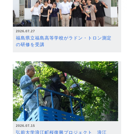
2026.07.27
福島県立福島高等学校がラドン・トロン測定
の研修を受講
2026.07.15
弘前大学浪江町桜復興プロジェクト 浪江