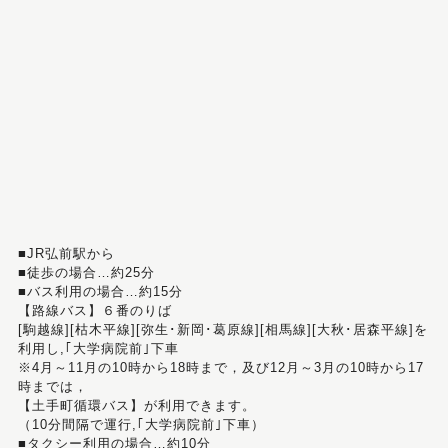
■JR弘前駅から
■徒歩の場合…約25分
■バス利用の場合…約15分
【路線バス】６番のりば
[駒越線][枯木平線][弥生･新岡･葛原線][相馬線][大秋･居森平線]を
利用し,｢大学病院前｣下車
※4月～11月の10時から18時まで，及び12月～3月の10時から17
時までは，
【土手町循環バス】が利用できます。
（10分間隔で運行,｢大学病院前｣下車）
■タクシー利用の場合…約10分