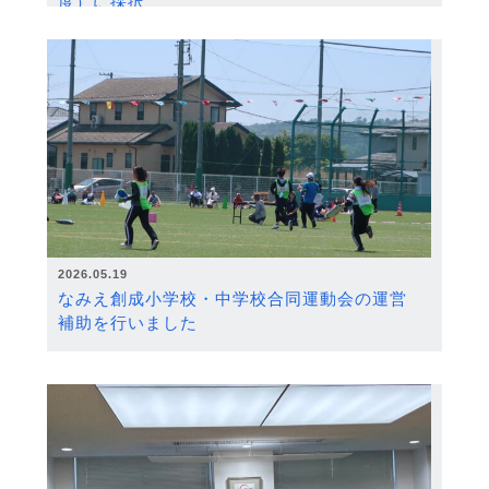
度）に採択
2026.05.19
なみえ創成小学校・中学校合同運動会の運営
補助を行いました