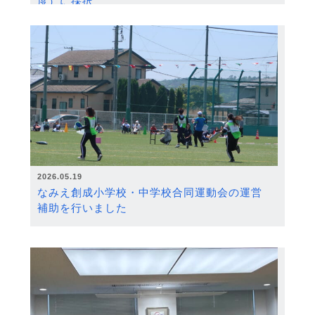
度）に採択
2026.05.19
なみえ創成小学校・中学校合同運動会の運営
補助を行いました