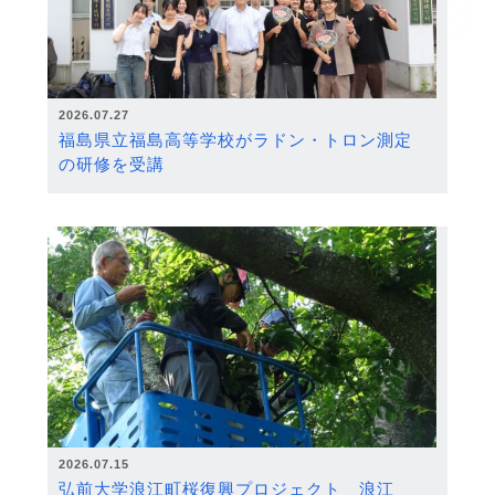
2026.07.27
福島県立福島高等学校がラドン・トロン測定
の研修を受講
2026.07.15
弘前大学浪江町桜復興プロジェクト 浪江