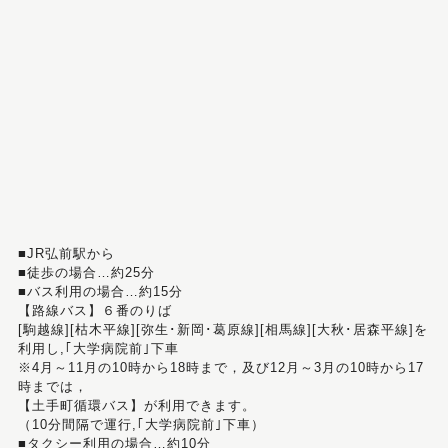
■JR弘前駅から
■徒歩の場合…約25分
■バス利用の場合…約15分
【路線バス】６番のりば
[駒越線][枯木平線][弥生･新岡･葛原線][相馬線][大秋･居森平線]を
利用し,｢大学病院前｣下車
※4月～11月の10時から18時まで，及び12月～3月の10時から17
時までは，
【土手町循環バス】が利用できます。
（10分間隔で運行,｢大学病院前｣下車）
■タクシー利用の場合…約10分