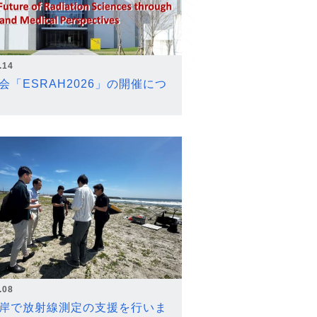
.14
会「ESRAH2026」の開催につ
.08
岸で放射線測定の支援を行いま