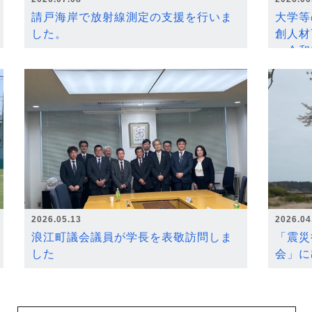
請戸海岸で放射線測定の支援を行いま
大学等
した。
創人材
～令和
2026.05.13
2026.04
浪江町議会議員が学長を表敬訪問しま
「震災
した
会」に