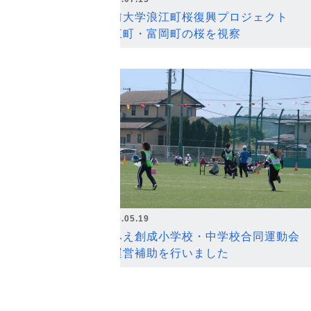
弘前大学浪江町桜復興プロジェクト
浪江町・富岡町の桜を視察
2026.05.19
なみえ創成小学校・中学校合同運動会
の運営補助を行いました