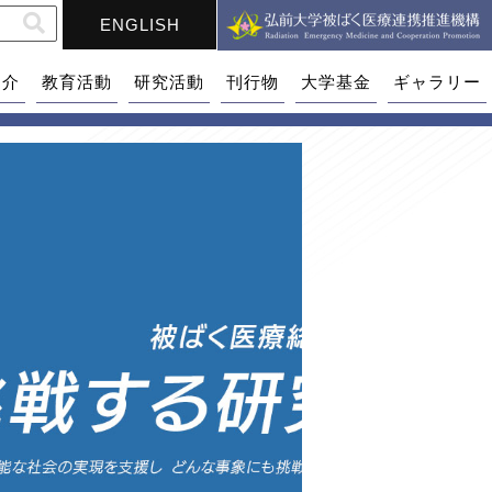
ENGLISH
紹介
教育活動
研究活動
刊行物
大学基金
ギャラリー