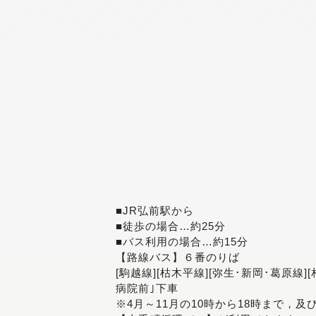
■JR弘前駅から
■徒歩の場合…約25分
■バス利用の場合…約15分
【路線バス】６番のりば
[駒越線][枯木平線][弥生･新岡･葛原線]
病院前｣下車
※4月～11月の10時から18時まで，及