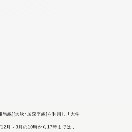
[相馬線][大秋･居森平線]を利用し,｢大学
び12月～3月の10時から17時までは，