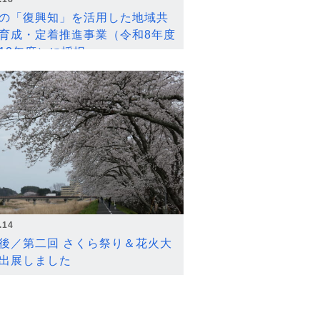
の「復興知」を活用した地域共
育成・定着推進事業（令和8年度
12年度）に採択
.14
後／第二回 さくら祭り＆花火大
出展しました