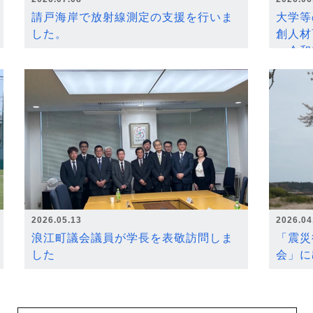
請戸海岸で放射線測定の支援を行いま
大学等
した。
創人材
～令和
2026.05.13
2026.04
浪江町議会議員が学長を表敬訪問しま
「震災
した
会」に