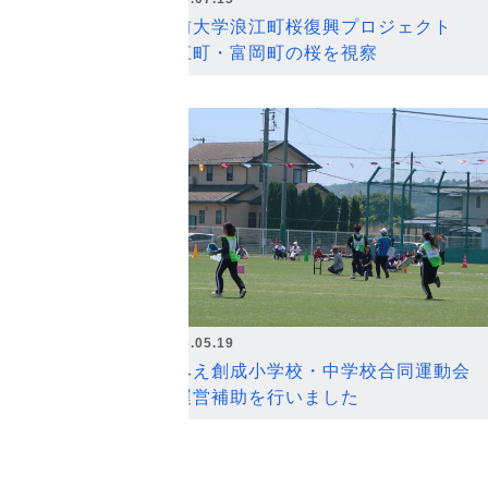
弘前大学浪江町桜復興プロジェクト
浪江町・富岡町の桜を視察
2026.05.19
なみえ創成小学校・中学校合同運動会
の運営補助を行いました