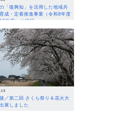
の「復興知」を活用した地域共
育成・定着推進事業（令和8年度
12年度）に採択
.14
後／第二回 さくら祭り＆花火大
出展しました