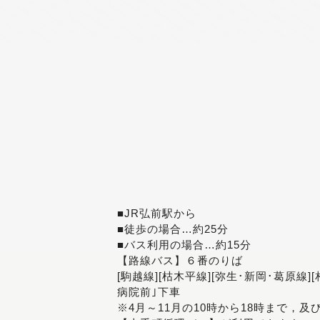
■JR弘前駅から
■徒歩の場合…約25分
■バス利用の場合…約15分
【路線バス】６番のりば
[駒越線][枯木平線][弥生･新岡･葛原線]
病院前｣下車
※4月～11月の10時から18時まで，及