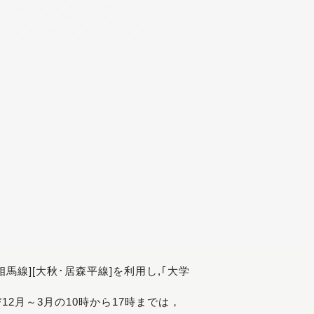
[相馬線][大秋･居森平線]を利用し,｢大学
び12月～3月の10時から17時までは，