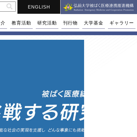
ENGLISH
紹介
教育活動
研究活動
刊行物
大学基金
ギャラリー