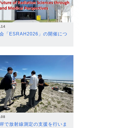
.14
会「ESRAH2026」の開催につ
.08
岸で放射線測定の支援を行いま