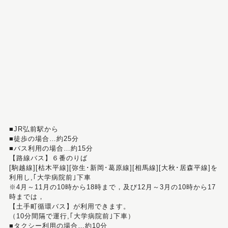
■JR弘前駅から
■徒歩の場合…約25分
■バス利用の場合…約15分
【路線バス】６番のりば
[駒越線][枯木平線][弥生･新岡･葛原線][相馬線][大秋･居森平線]を
利用し,｢大学病院前｣下車
※4月～11月の10時から18時まで，及び12月～3月の10時から17
時までは，
【土手町循環バス】が利用できます。
（10分間隔で運行,｢大学病院前｣下車）
■タクシー利用の場合…約10分