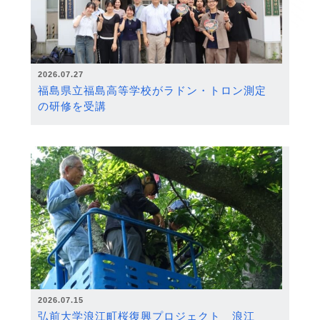
2026.07.27
福島県立福島高等学校がラドン・トロン測定
の研修を受講
2026.07.15
弘前大学浪江町桜復興プロジェクト 浪江