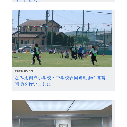
度）に採択
2026.05.19
なみえ創成小学校・中学校合同運動会の運営
補助を行いました