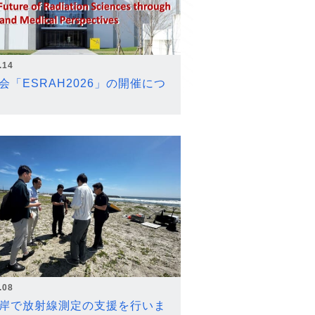
.14
会「ESRAH2026」の開催につ
.08
岸で放射線測定の支援を行いま