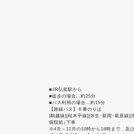
■JR弘前駅から
■徒歩の場合…約25分
■バス利用の場合…約15分
【路線バス】６番のりば
[駒越線][枯木平線][弥生･新岡･葛原線]
病院前｣下車
※4月～11月の10時から18時まで，及