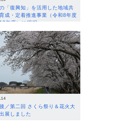
の「復興知」を活用した地域共
育成・定着推進事業（令和8年度
12年度）に採択
.14
後／第二回 さくら祭り＆花火大
出展しました