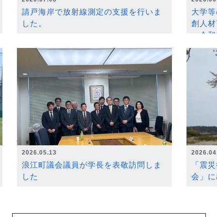
請戸海岸で放射線測定の支援を行いま
大学等
した。
創人材
～令和
2026.05.13
2026.04
浪江町議会議員が学長を表敬訪問しま
「震災
した
会」に