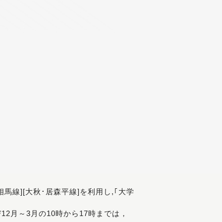
[相馬線][大秋･居森平線]を利用し,｢大学
び12月～3月の10時から17時までは，