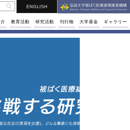
ENGLISH
紹介
教育活動
研究活動
刊行物
大学基金
ギャラリー