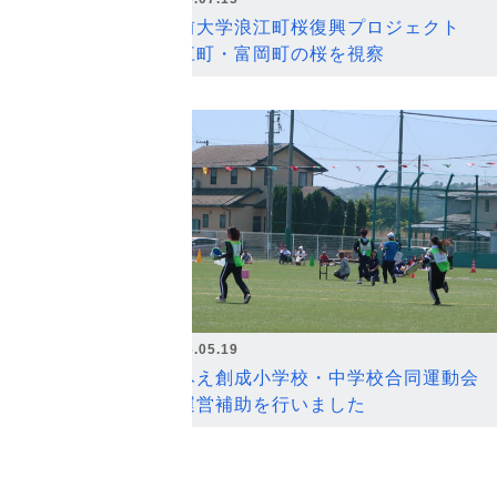
弘前大学浪江町桜復興プロジェクト
浪江町・富岡町の桜を視察
2026.05.19
なみえ創成小学校・中学校合同運動会
の運営補助を行いました