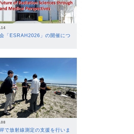
.14
会「ESRAH2026」の開催につ
.08
岸で放射線測定の支援を行いま