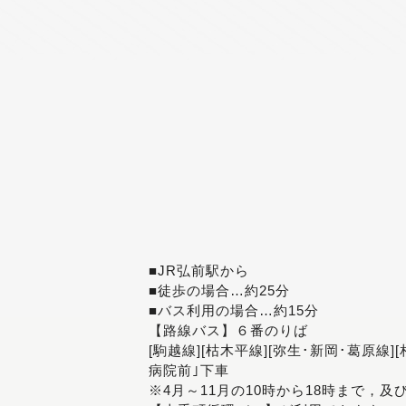
■JR弘前駅から
■徒歩の場合…約25分
■バス利用の場合…約15分
【路線バス】６番のりば
[駒越線][枯木平線][弥生･新岡･葛原線]
病院前｣下車
※4月～11月の10時から18時まで，及