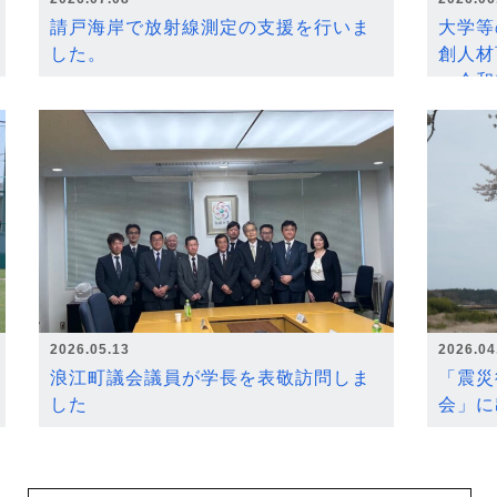
請戸海岸で放射線測定の支援を行いま
大学等
した。
創人材
～令和
2026.05.13
2026.04
浪江町議会議員が学長を表敬訪問しま
「震災
した
会」に