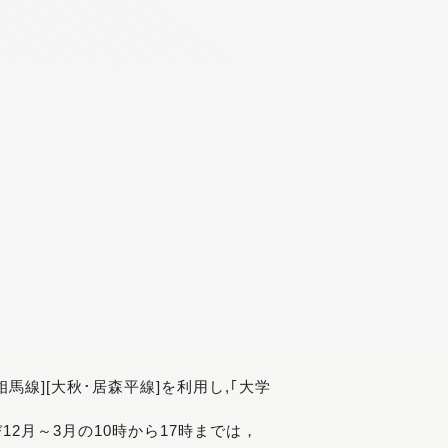
[相馬線][大秋･居森平線]を利用し,｢大学
び12月～3月の10時から17時までは，