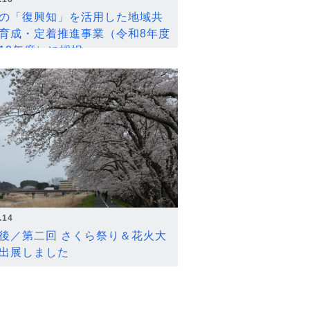
の「復興知」を活用した地域共
育成・定着推進事業（令和8年度
12年度）に採択
.14
後／第二回 さくら祭り＆花火大
出展しました