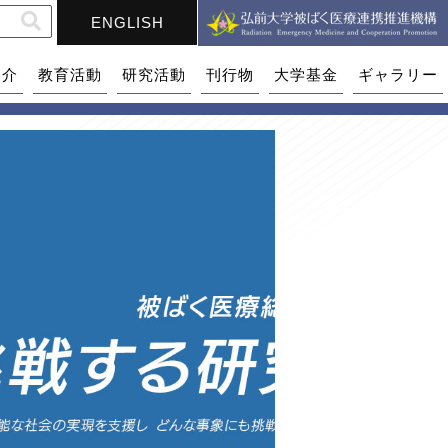
ENGLISH
紹介
教育活動
研究活動
刊行物
大学基金
ギャラリー