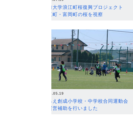
弘前大学浪江町桜復興プロジェクト
浪江町・富岡町の桜を視察
2026.05.19
なみえ創成小学校・中学校合同運動会
の運営補助を行いました