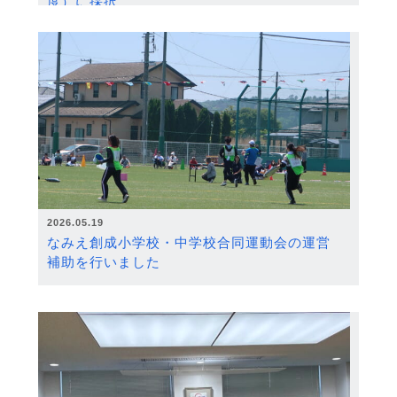
度）に採択
2026.05.19
なみえ創成小学校・中学校合同運動会の運営
補助を行いました