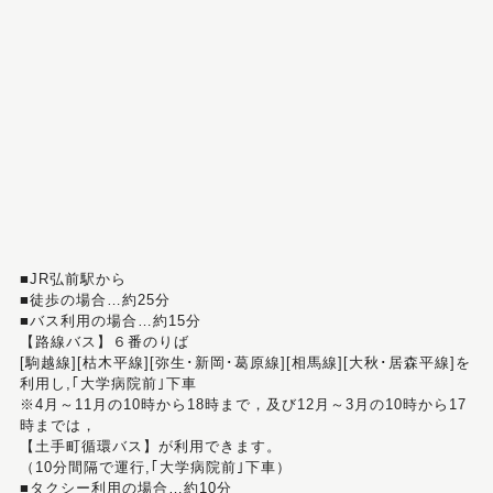
■JR弘前駅から
■徒歩の場合…約25分
■バス利用の場合…約15分
【路線バス】６番のりば
[駒越線][枯木平線][弥生･新岡･葛原線][相馬線][大秋･居森平線]を
利用し,｢大学病院前｣下車
※4月～11月の10時から18時まで，及び12月～3月の10時から17
時までは，
【土手町循環バス】が利用できます。
（10分間隔で運行,｢大学病院前｣下車）
■タクシー利用の場合…約10分