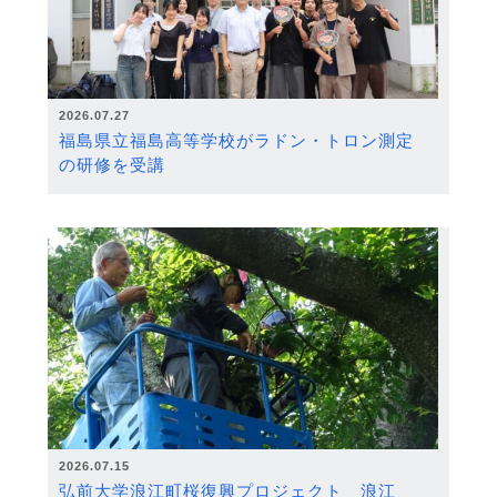
2026.07.27
福島県立福島高等学校がラドン・トロン測定
の研修を受講
2026.07.15
弘前大学浪江町桜復興プロジェクト 浪江