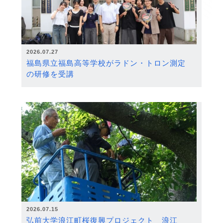
2026.07.27
福島県立福島高等学校がラドン・トロン測定
の研修を受講
2026.07.15
弘前大学浪江町桜復興プロジェクト 浪江