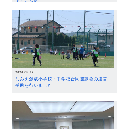
度）に採択
2026.05.19
なみえ創成小学校・中学校合同運動会の運営
補助を行いました