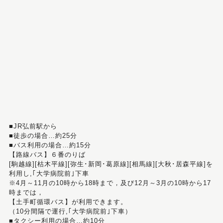
■JR弘前駅から
■徒歩の場合…約25分
■バス利用の場合…約15分
【路線バス】６番のりば
[駒越線][枯木平線][弥生･新岡･葛原線][相馬線][大秋･居森平線]を
利用し,｢大学病院前｣下車
※4月～11月の10時から18時まで，及び12月～3月の10時から17
時までは，
【土手町循環バス】が利用できます。
（10分間隔で運行,｢大学病院前｣下車）
■タクシー利用の場合…約10分